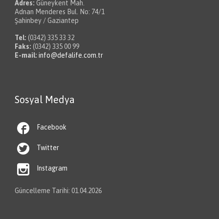
Adres:
Güneykent Mah.
Adnan Menderes Bul. No: 74/1
Şahinbey / Gaziantep
Tel:
(0342) 335 33 32
Faks:
(0342) 335 00 99
E-mail:
info@defalife.com.tr
Sosyal Medya

Facebook

Twitter

Instagram
Güncelleme Tarihi: 01.04.2026