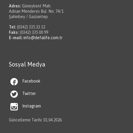
Adres:
Güneykent Mah.
Adnan Menderes Bul. No: 74/1
Şahinbey / Gaziantep
Tel:
(0342) 335 33 32
Faks:
(0342) 335 00 99
E-mail:
info@defalife.com.tr
Sosyal Medya

Facebook

Twitter

Instagram
Güncelleme Tarihi: 01.04.2026