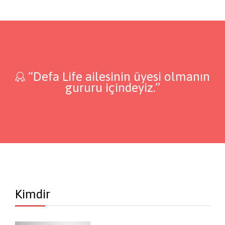
“Defa Life ailesinin üyesi olmanın

gururu içindeyiz.”
Kimdir