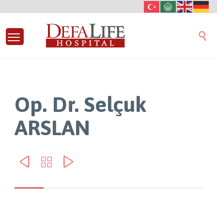

Op. Dr. Selçuk
ARSLAN


