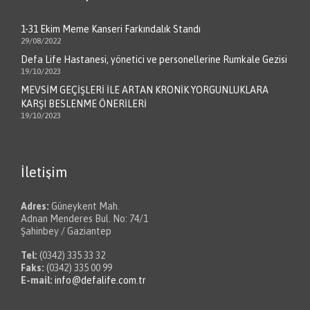
1-31 Ekim Meme Kanseri Farkındalık Standı
29/08/2022
Defa Life Hastanesi, yönetici ve personellerine Rumkale Gezisi
19/10/2023
MEVSİM GEÇİŞLERİ İLE ARTAN KRONİK YORGUNLUKLARA
KARŞI BESLENME ÖNERİLERİ
19/10/2023
İletişim
Adres:
Güneykent Mah.
Adnan Menderes Bul. No: 74/1
Şahinbey / Gaziantep
Tel:
(0342) 335 33 32
Faks:
(0342) 335 00 99
E-mail:
info@defalife.com.tr