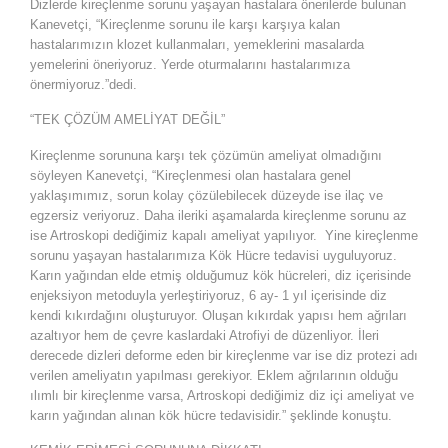
Dizlerde kireçlenme sorunu yaşayan hastalara önerilerde bulunan
Kanevetçi, “Kireçlenme sorunu ile karşı karşıya kalan
hastalarımızın klozet kullanmaları, yemeklerini masalarda
yemelerini öneriyoruz. Yerde oturmalarını hastalarımıza
önermiyoruz.”dedi.
“TEK ÇÖZÜM AMELİYAT DEĞİL”
Kireçlenme sorununa karşı tek çözümün ameliyat olmadığını
söyleyen Kanevetçi, “Kireçlenmesi olan hastalara genel
yaklaşımımız, sorun kolay çözülebilecek düzeyde ise ilaç ve
egzersiz veriyoruz. Daha ileriki aşamalarda kireçlenme sorunu az
ise Artroskopi dediğimiz kapalı ameliyat yapılıyor. Yine kireçlenme
sorunu yaşayan hastalarımıza Kök Hücre tedavisi uyguluyoruz.
Karın yağından elde etmiş olduğumuz kök hücreleri, diz içerisinde
enjeksiyon metoduyla yerleştiriyoruz, 6 ay- 1 yıl içerisinde diz
kendi kıkırdağını oluşturuyor. Oluşan kıkırdak yapısı hem ağrıları
azaltıyor hem de çevre kaslardaki Atrofiyi de düzenliyor. İleri
derecede dizleri deforme eden bir kireçlenme var ise diz protezi adı
verilen ameliyatın yapılması gerekiyor. Eklem ağrılarının olduğu
ılımlı bir kireçlenme varsa, Artroskopi dediğimiz diz içi ameliyat ve
karın yağından alınan kök hücre tedavisidir.” şeklinde konuştu.