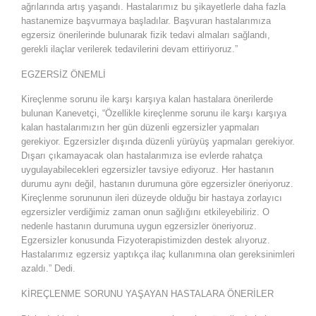
ağrılarında artış yaşandı. Hastalarımız bu şikayetlerle daha fazla
hastanemize başvurmaya başladılar. Başvuran hastalarımıza
egzersiz önerilerinde bulunarak fizik tedavi almaları sağlandı,
gerekli ilaçlar verilerek tedavilerini devam ettiriyoruz.”
EGZERSİZ ÖNEMLİ
Kireçlenme sorunu ile karşı karşıya kalan hastalara önerilerde
bulunan Kanevetçi, “Özellikle kireçlenme sorunu ile karşı karşıya
kalan hastalarımızın her gün düzenli egzersizler yapmaları
gerekiyor. Egzersizler dışında düzenli yürüyüş yapmaları gerekiyor.
Dışarı çıkamayacak olan hastalarımıza ise evlerde rahatça
uygulayabilecekleri egzersizler tavsiye ediyoruz. Her hastanın
durumu aynı değil, hastanın durumuna göre egzersizler öneriyoruz.
Kireçlenme sorununun ileri düzeyde olduğu bir hastaya zorlayıcı
egzersizler verdiğimiz zaman onun sağlığını etkileyebiliriz. O
nedenle hastanın durumuna uygun egzersizler öneriyoruz.
Egzersizler konusunda Fizyoterapistimizden destek alıyoruz.
Hastalarımız egzersiz yaptıkça ilaç kullanımına olan gereksinimleri
azaldı.” Dedi.
KİREÇLENME SORUNU YAŞAYAN HASTALARA ÖNERİLER