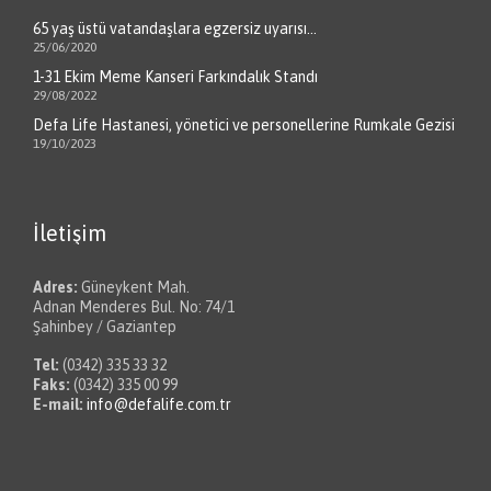
65 yaş üstü vatandaşlara egzersiz uyarısı…
25/06/2020
1-31 Ekim Meme Kanseri Farkındalık Standı
29/08/2022
Defa Life Hastanesi, yönetici ve personellerine Rumkale Gezisi
19/10/2023
İletişim
Adres:
Güneykent Mah.
Adnan Menderes Bul. No: 74/1
Şahinbey / Gaziantep
Tel:
(0342) 335 33 32
Faks:
(0342) 335 00 99
E-mail:
info@defalife.com.tr