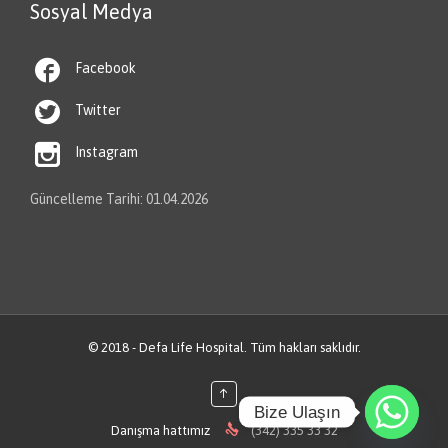
Sosyal Medya

Facebook

Twitter

Instagram
Güncelleme Tarihi: 01.04.2026
© 2018 - Defa Life Hospital. Tüm hakları saklıdır.
↑
Bize Ulaşın

Danışma hattımız
(342) 335 33 32