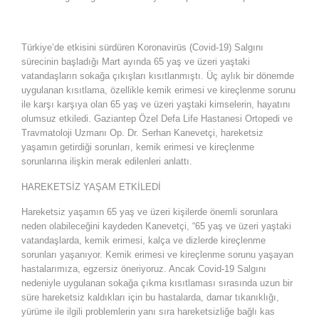
Türkiye’de etkisini sürdüren Koronavirüs (Covid-19) Salgını
sürecinin başladığı Mart ayında 65 yaş ve üzeri yaştaki
vatandaşların sokağa çıkışları kısıtlanmıştı. Üç aylık bir dönemde
uygulanan kısıtlama, özellikle kemik erimesi ve kireçlenme sorunu
ile karşı karşıya olan 65 yaş ve üzeri yaştaki kimselerin, hayatını
olumsuz etkiledi. Gaziantep Özel Defa Life Hastanesi Ortopedi ve
Travmatoloji Uzmanı Op. Dr. Serhan Kanevetçi, hareketsiz
yaşamın getirdiği sorunları, kemik erimesi ve kireçlenme
sorunlarına ilişkin merak edilenleri anlattı.
HAREKETSİZ YAŞAM ETKİLEDİ
Hareketsiz yaşamın 65 yaş ve üzeri kişilerde önemli sorunlara
neden olabileceğini kaydeden Kanevetçi, “65 yaş ve üzeri yaştaki
vatandaşlarda, kemik erimesi, kalça ve dizlerde kireçlenme
sorunları yaşanıyor. Kemik erimesi ve kireçlenme sorunu yaşayan
hastalarımıza, egzersiz öneriyoruz. Ancak Covid-19 Salgını
nedeniyle uygulanan sokağa çıkma kısıtlaması sırasında uzun bir
süre hareketsiz kaldıkları için bu hastalarda, damar tıkanıklığı,
yürüme ile ilgili problemlerin yanı sıra hareketsizliğe bağlı kas