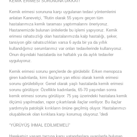
KEMİK ERİMESİ SORUNUNA DİKKAT!
Kemik erimesi sorununa karşı uygulanan tedavi yöntemlerini
anlatan Kanevetçi, “Rutin olarak 55 yaşını geçen tüm
hastalarımıza kemik taraması yaptırmalarını öneriyoruz.
Hastanemizde bulunan ünitelerde bu işlemi yapıyoruz. Kemik
erimesi rahatsızlığı olan hastalarımızda kalp hastalığı, şeker,
tansiyon gibi rahatsızlıkları varsa 6 ayda bir ya da yıllık
kullandığımız serumlarımız var onları tedavilerinde kullanıyoruz.
Onun dışındaki hastalarda ise haftalık ya da aylık tedaviler
uyguluyoruz.
Kemik erimesi sorunu gençlerde de görülebilir. Erken menopoza
giren kadınlarda, kimi ilaçların yan etkisi olarak kemik erimesi
sorunu görülebiliyor. Genel olarak yaşlı hastalarda kemik erimesi
sorunu görülüyor. Özellikle kadınlarda, 65-70 yaşından sonra
kemik erimesi sorunu görülüyor. 75 yaş üzerindeki hastalara kemik
ölçümü yapılmadan, rapor çıkartılarak ilaçlar veriliyor. Bu ilaçlar
yardımıyla patolojik kırıkların önüne geçilmiş oluyor. Hastalarımızı
oluşabilecek olan kırıklara karşı korumuş oluyoruz.”dedi
“YÜRÜYÜŞ İHMAL EDİLMEMELİ”
Hareketsiz yaşam tarzına karşı vatandaşlara uyarılarda bulunan