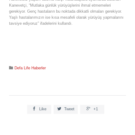
Kanevetçi, “Mutlaka günlük yürüyüşlerini ihmal etmemeleri
gerekiyor. Genç hastaların bu noktada dikkatli olmaları gerekiyor.
Yaşlı hastalarımızın ise kısa mesafeli olarak yürüyüş yapmalarını
tavsiye ediyoruz” ifadelerini kullandı.
Category

Defa Life Haberler



Like
Tweet
+1