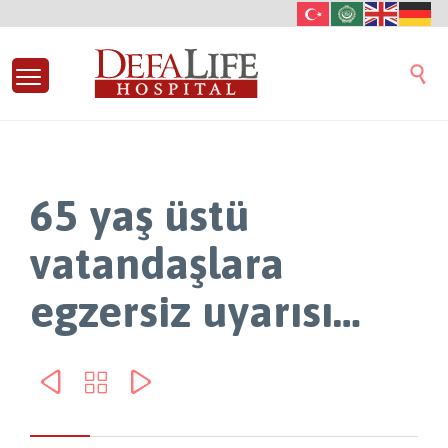

65 yaş üstü
vatandaşlara
egzersiz uyarısı…


