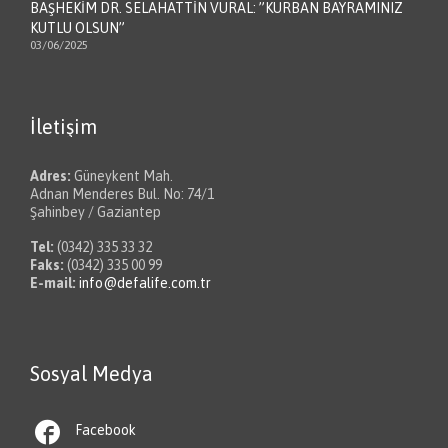
BAŞHEKİM DR. SELAHATTİN VURAL: ”KURBAN BAYRAMINIZ
KUTLU OLSUN”
03/06/2025
İletişim
Adres:
Güneykent Mah.
Adnan Menderes Bul. No: 74/1
Şahinbey / Gaziantep
Tel:
(0342) 335 33 32
Faks:
(0342) 335 00 99
E-mail:
info@defalife.com.tr
Sosyal Medya

Facebook